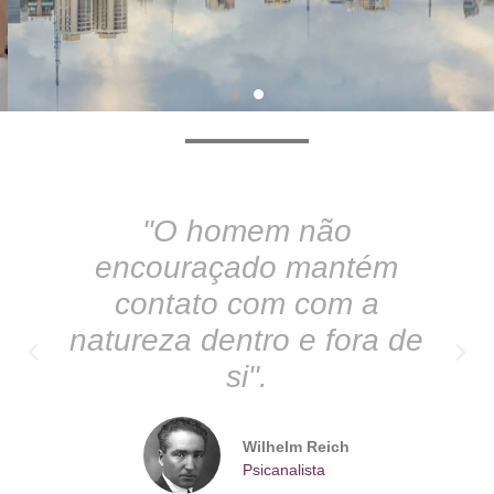
"O homem não
Conheça o
encouraçado mantém
IABSP
contato com com a
natureza dentro e fora de
Saiba mais
si".
a
Wilhelm Reich
Psicanalista